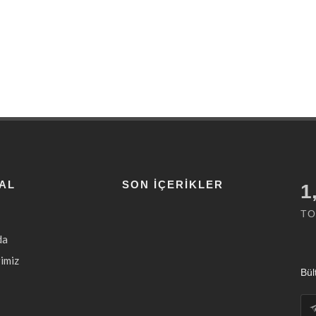
AL
SON İÇERIKLER
1
TO
da
imiz
Bül